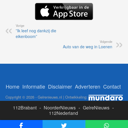
Vorige
”Ik leef nog dankzij die
eikenboom”
Volgende
Auto van de weg in Loenen
Home
Informatie
Disclaimer
Adverteren
Contact
Copyright © 2026 - Gelrenieuws.nl | Ontwikkeling:
112Brabant
-
NoorderNieuws
-
GelreNieuws
-
112Nederland
ADS: