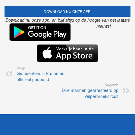
DOWNLOAD NU ONZE APP!
Download nu onze app, en blijf altijd op de hoogte van het laatste
nieuws!
Vorige
Gemeentehuis Brummen
officieel geopend
Volgende
Drie mannen gearresteerd op
Velperbroekcircuit