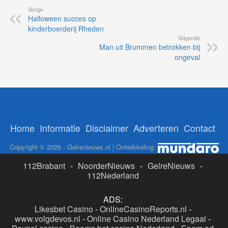
Vorige
Halloween succes op
kinderboerderij Rheden
Volgende
Man uit Brummen betrokken bij
ongeval
Home
Informatie
Disclaimer
Adverteren
Contact
Copyright © 2026 - Gelrenieuws.nl | Ontwikkeling:
112Brabant
-
NoorderNieuws
-
GelreNieuws
-
112Nederland
ADS:
Likesbet Casino
-
OnlineCasinoReports.nl
-
www.volgdevos.nl
-
Online Casino Nederland Legaal
-