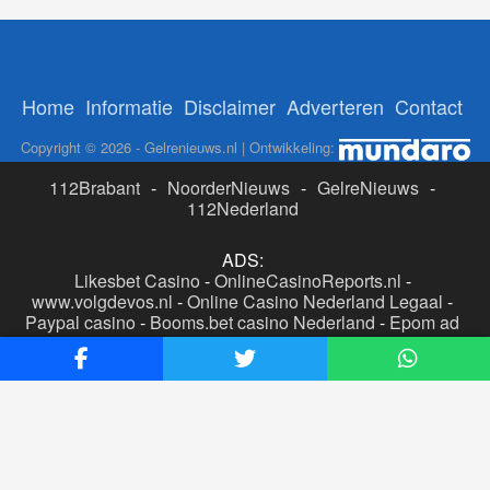
Home
Informatie
Disclaimer
Adverteren
Contact
Copyright © 2026 - Gelrenieuws.nl | Ontwikkeling:
112Brabant
-
NoorderNieuws
-
GelreNieuws
-
112Nederland
ADS:
Likesbet Casino
-
OnlineCasinoReports.nl
-
www.volgdevos.nl
-
Online Casino Nederland Legaal
-
Paypal casino
-
Booms.bet casino Nederland
-
Epom ad
server
-
Casino boer
-
Online casino's Nederland
WP2Social Auto Publish
Powered By :
XYZScripts.com