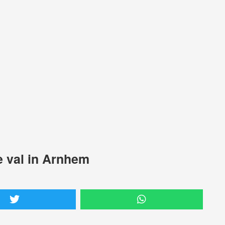
e val in Arnhem