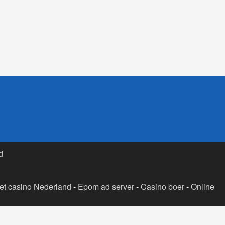
d
t casino Nederland
-
Epom ad server
-
Casino boer
-
Online