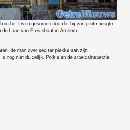
 om het leven gekomen doordat hij van grote hoogte
an de Laan van Presikhaaf in Arnhem.
ten, de man overleed ter plekke aan zijn
 nog niet duidelijk. Politie en de arbeidsinspectie