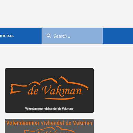
rn e.o.