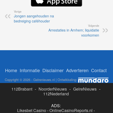
Vorige
Jongen aangehouden na
bedreiging caféhouder
Volgende
Arrestaties in Arnhem; liquidatie
voorkomen
Home
Informatie
Disclaimer
Adverteren
Contact
Copyright © 2026 - Gelrenieuws.nl | Ontwikkeling:
112Brabant
-
NoorderNieuws
-
GelreNieuws
-
112Nederland
ADS:
Likesbet Casino
-
OnlineCasinoReports.nl
-