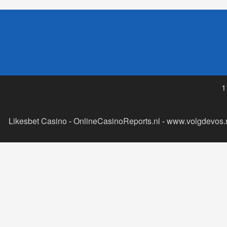
1
Likesbet Casino
-
OnlineCasinoReports.nl
-
www.volgdevos.