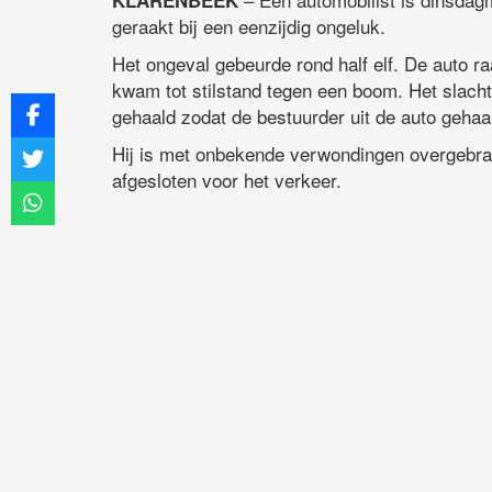
KLARENBEEK
geraakt bij een eenzijdig ongeluk.
Het ongeval gebeurde rond half elf. De auto 
kwam tot stilstand tegen een boom. Het slacht
gehaald zodat de bestuurder uit de auto geha
Hij is met onbekende verwondingen overgebrac
afgesloten voor het verkeer.