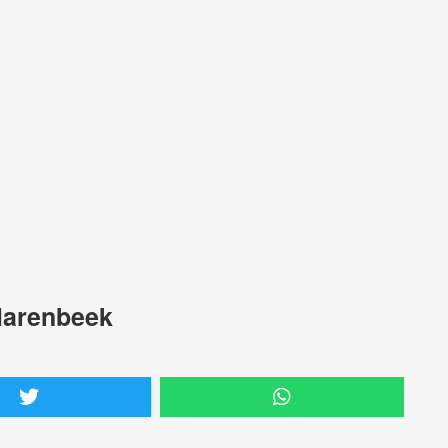
larenbeek