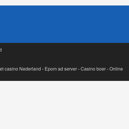
d
t casino Nederland
-
Epom ad server
-
Casino boer
-
Online