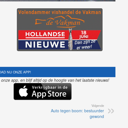
AD NU ONZE APP!
nze app, en blijf altijd op de hoogte van het laatste nieuws!
Volgende
Auto tegen boom: bestuurder
gewond