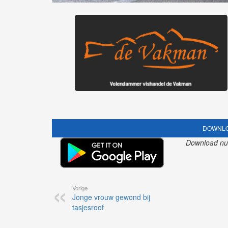
DOWNLO
Download nu o
Vorige
Jonge vrouw gewond bij
tasjesroof