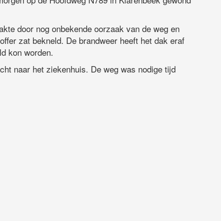
raakte door nog onbekende oorzaak van de weg en
offer zat bekneld. De brandweer heeft het dak eraf
ald kon worden.
ht naar het ziekenhuis. De weg was nodige tijd