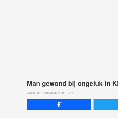
Man gewond bij ongeluk in K
Gepost op 14 januari 2014 om 12:47