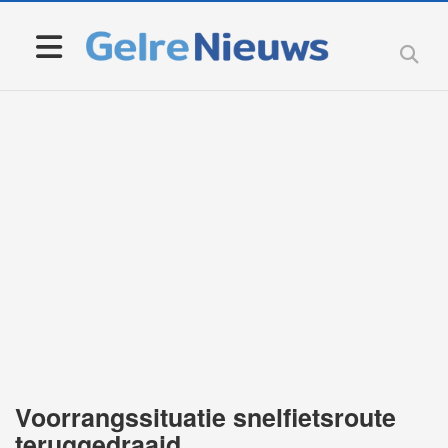
Voorrangssituatie snelfietsroute
teruggedraaid