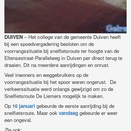
– Het college van de gemeente Duiven heeft
DUIVEN
bij een spoedvergadering besloten om de
voorrangssituatie bij snelfietsroute ter hoogte van de
Eltensestraat-Parallelweg in Duiven per direct terug te
draaien. Dit na meerdere aanrijdingen en onrust.
Veel inwoners en weggebruikers op de
voorrangssituatie bij het spoor waren ongerust. De
verkeerssituatie werd onlangs gewijzigd om zo de
Snelfietsroute De Liemers mogelijk te maken.
Op
gebeurde de eerste aanrijding bij de
16 januari
snelfietsroute. Maar ook
gebeurde er weer
vandaag
een ongeval.
Zie ook: