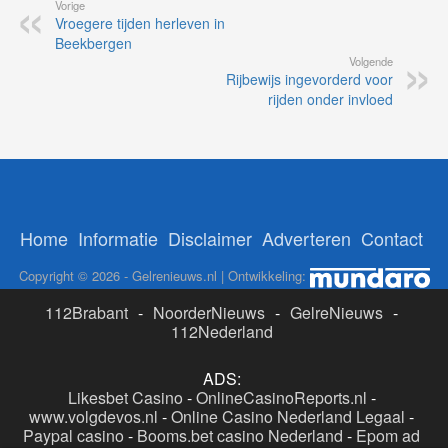
Vorige
Vroegere tijden herleven in
Beekbergen
Volgende
Rijbewijs ingevorderd voor
rijden onder invloed
Home
Informatie
Disclaimer
Adverteren
Contact
Copyright © 2026 - Gelrenieuws.nl | Ontwikkeling:
112Brabant
-
NoorderNieuws
-
GelreNieuws
-
112Nederland
ADS:
Likesbet Casino
-
OnlineCasinoReports.nl
-
www.volgdevos.nl
-
Online Casino Nederland Legaal
-
Paypal casino
-
Booms.bet casino Nederland
-
Epom ad