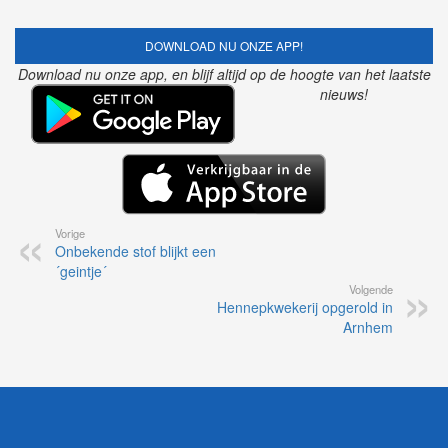
DOWNLOAD NU ONZE APP!
Download nu onze app, en blijf altijd op de hoogte van het laatste
nieuws!
Vorige
Onbekende stof blijkt een
´geintje´
Volgende
Hennepkwekerij opgerold in
Arnhem