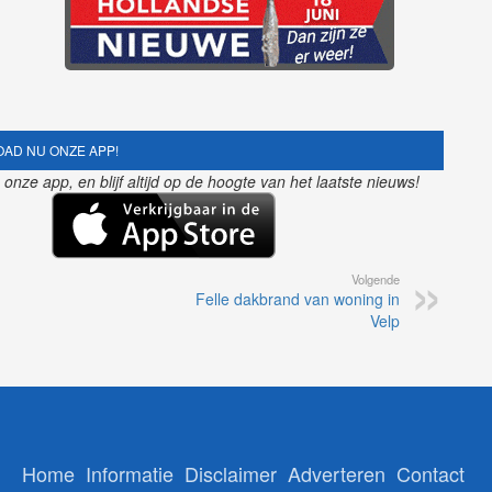
AD NU ONZE APP!
nze app, en blijf altijd op de hoogte van het laatste nieuws!
Volgende
Felle dakbrand van woning in
Velp
Home
Informatie
Disclaimer
Adverteren
Contact