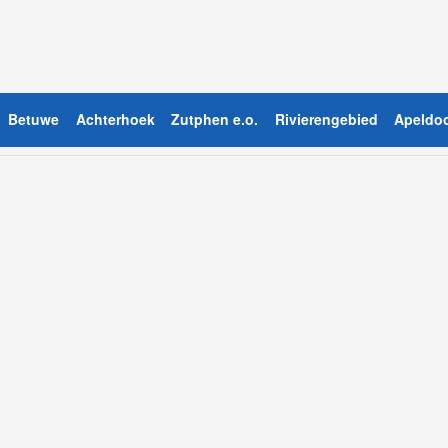
Betuwe
Achterhoek
Zutphen e.o.
Rivierengebied
Apeldoo