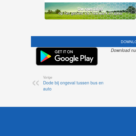
DOWNLO
Download nu o
Vorige
Dode bij ongeval tussen bus en
auto