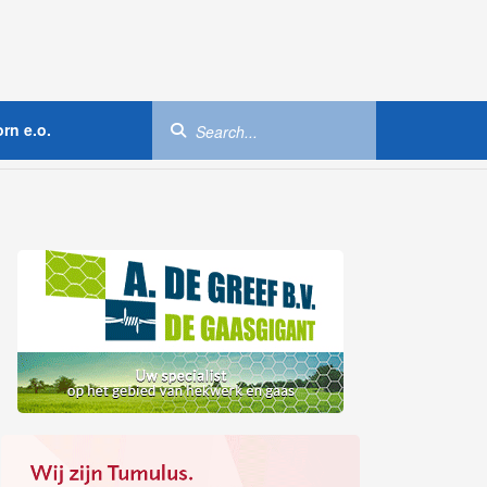
rn e.o.