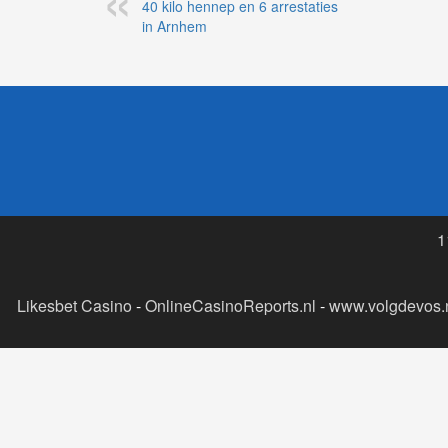
40 kilo hennep en 6 arrestaties
in Arnhem
1
Likesbet Casino
-
OnlineCasinoReports.nl
-
www.volgdevos.