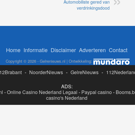
Automobiliste gered van
verdrinkingsdood
Home
Informatie
Disclaimer
Adverteren
Contact
Copyright © 2026 - Gelrenieuws.nl | Ontwikkeling:
12Brabant
-
NoorderNieuws
-
GelreNieuws
-
112Nederlan
ADS:
nl
-
Online Casino Nederland Legaal
-
Paypal casino
-
Booms.be
casino's Nederland