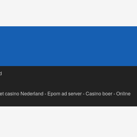
d
t casino Nederland
-
Epom ad server
-
Casino boer
-
Online