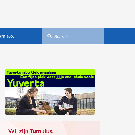
rn e.o.