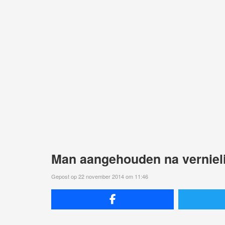
Man aangehouden na verniel
Gepost op 22 november 2014 om 11:46