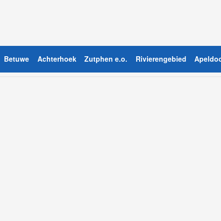
Betuwe
Achterhoek
Zutphen e.o.
Rivierengebied
Apeldoo