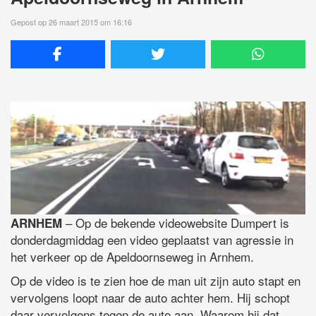
Gepost op 26 maart 2015 om 16:16
– Op de bekende videowebsite Dumpert is
ARNHEM
donderdagmiddag een video geplaatst van agressie in
het verkeer op de Apeldoornseweg in Arnhem.
Op de video is te zien hoe de man uit zijn auto stapt en
vervolgens loopt naar de auto achter hem. Hij schopt
daar vervolgens tegen de auto aan. Waarom hij dat