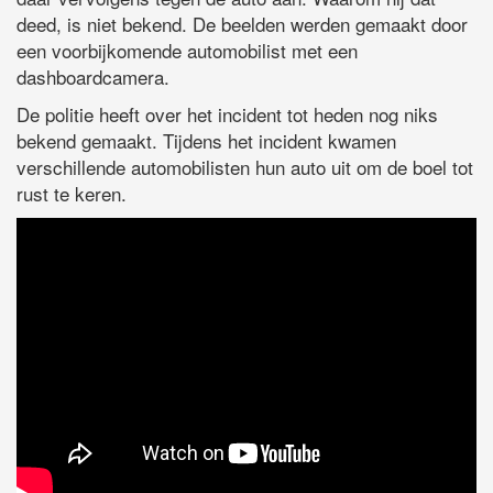
deed, is niet bekend. De beelden werden gemaakt door
een voorbijkomende automobilist met een
dashboardcamera.
De politie heeft over het incident tot heden nog niks
bekend gemaakt. Tijdens het incident kwamen
verschillende automobilisten hun auto uit om de boel tot
rust te keren.