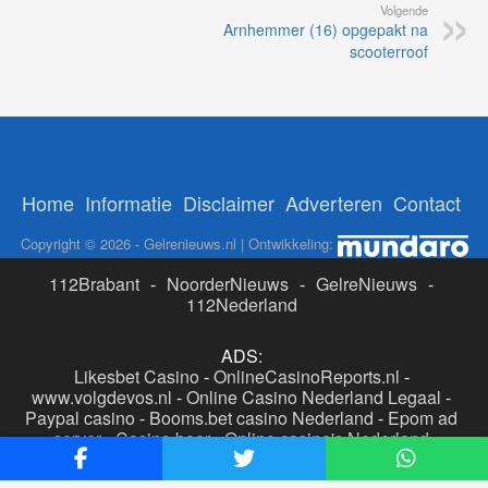
Volgende
Arnhemmer (16) opgepakt na
scooterroof
Home
Informatie
Disclaimer
Adverteren
Contact
Copyright © 2026 - Gelrenieuws.nl | Ontwikkeling:
112Brabant
-
NoorderNieuws
-
GelreNieuws
-
112Nederland
ADS:
Likesbet Casino
-
OnlineCasinoReports.nl
-
www.volgdevos.nl
-
Online Casino Nederland Legaal
-
Paypal casino
-
Booms.bet casino Nederland
-
Epom ad
server
-
Casino boer
-
Online casino's Nederland