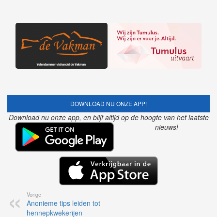
DOWNLOAD NU ONZE APP!
Download nu onze app, en blijf altijd op de hoogte van het laatste
nieuws!
Vorige
Anonieme tips leiden tot
hennepkwekerijen