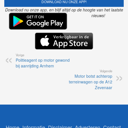
DOWNLOAD NU ONZE APP!
Download nu onze app, en blijf altijd op de hoogte van het laatste
nieuws!
Vorige
Politieagent op motor gewond
bij aanrijding Arnhem
Volgende
Motor botst achterop
terreinwagen op de A12
Zevenaar
Home
Informatie
Disclaimer
Adverteren
Contact