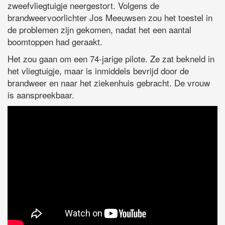
zweefvliegtuigje neergestort. Volgens de
brandweervoorlichter Jos Meeuwsen zou het toestel in
de problemen zijn gekomen, nadat het een aantal
boomtoppen had geraakt.
Het zou gaan om een 74-jarige pilote. Ze zat bekneld in
het vliegtuigje, maar is inmiddels bevrijd door de
brandweer en naar het ziekenhuis gebracht. De vrouw
is aanspreekbaar.