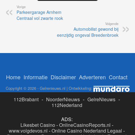
Vorige
Parkeergarage Arnhem
Centraal vol zwarte rook
Volgende
Automobilist gewond bij
eenzijdig ongeval Breedenbroek
Home
Informatie
Disclaimer
Adverteren
Contact
Copyright © 2026 - Gelrenieuws.nl | Ontwikkeling:
112Brabant
-
NoorderNieuws
-
GelreNieuws
-
112Nederland
ADS:
Likesbet Casino
-
OnlineCasinoReports.nl
-
www.volgdevos.nl
-
Online Casino Nederland Legaal
-