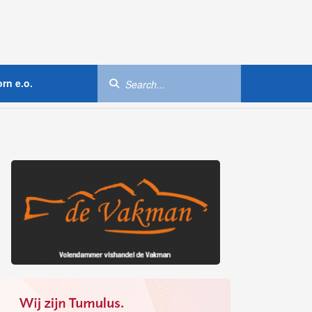
rn e.o.