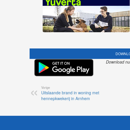
DOWNLO
Download nu o
Vorige
Uitslaande brand in woning met
hennepkwekerij in Arnhem