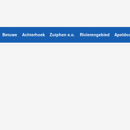
Betuwe
Achterhoek
Zutphen e.o.
Rivierengebied
Apeldoo