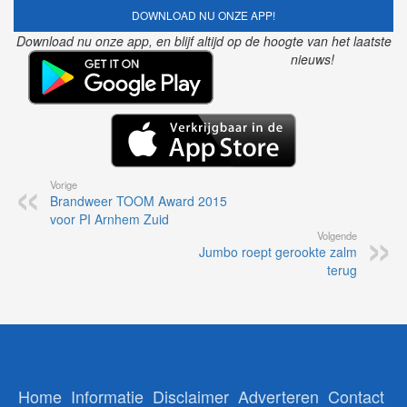
DOWNLOAD NU ONZE APP!
Download nu onze app, en blijf altijd op de hoogte van het laatste
nieuws!
Vorige
Brandweer TOOM Award 2015
voor PI Arnhem Zuid
Volgende
Jumbo roept gerookte zalm
terug
Home
Informatie
Disclaimer
Adverteren
Contact