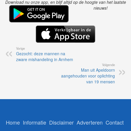
Download nu onze app, en blijf altijd op de hoogte van het laatste
nieuws!
Vorige
Gezocht: deze mannen na
zware mishandeling in Arnhem
Volgende
Man uit Apeldoorn
aangehouden voor oplichting
van 19 mensen
Home
Informatie
Disclaimer
Adverteren
Contact