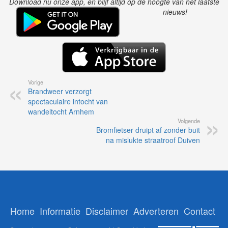
Download nu onze app, en blijf altijd op de hoogte van het laatste
nieuws!
Vorige
Brandweer verzorgt
spectaculaire intocht van
wandeltocht Arnhem
Volgende
Bromfietser druipt af zonder buit
na mislukte straatroof Duiven
Home
Informatie
Disclaimer
Adverteren
Contact