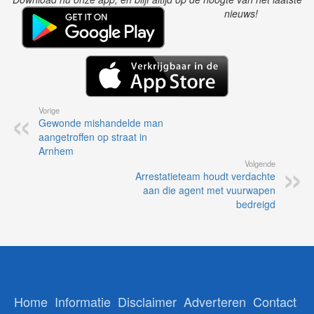
nieuws!
Vorige
Gewonde mishandelde man
aangetroffen op straat in
Arnhem
Volgende
Arrestatieteam houdt verdachte
aan die agent met vuurwapen
bedreigd
Home
Informatie
Disclaimer
Adverteren
Contact