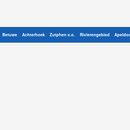
Betuwe
Achterhoek
Zutphen e.o.
Rivierengebied
Apeldoo