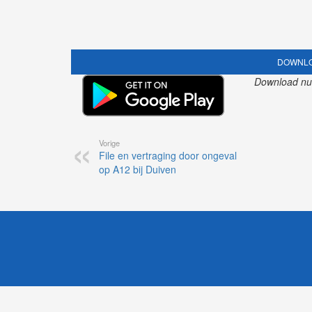
DOWNLO
Download nu o
Vorige
File en vertraging door ongeval
op A12 bij Duiven