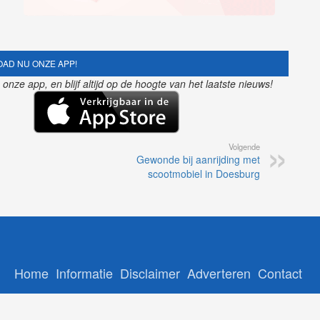
AD NU ONZE APP!
nze app, en blijf altijd op de hoogte van het laatste nieuws!
Volgende
Gewonde bij aanrijding met
scootmobiel in Doesburg
Home
Informatie
Disclaimer
Adverteren
Contact
Copyright © 2026 - Gelrenieuws.nl | Ontwikkeling: