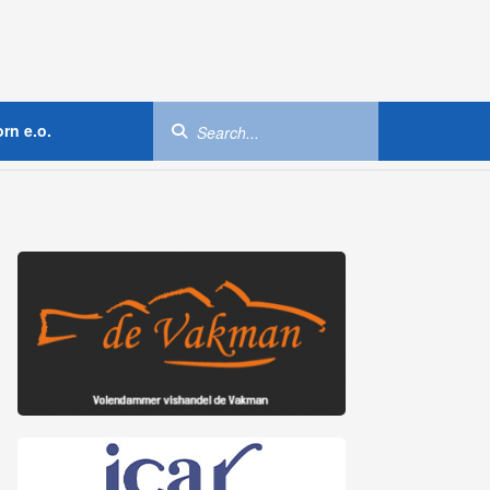
rn e.o.