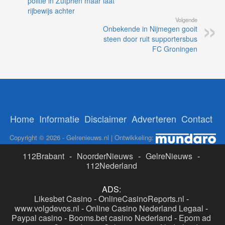
politie in Zutphen maar laat
rijbewijs achter
Volgende
Onbekende in Nijmegen gooit
steen door ruit supportersbus
FC Groningen
Home
Informatie
Disclaimer
Adverteren
Contact
Copyright © 2026 - Gelrenieuws.nl | Ontwikkeling:
112Brabant
-
NoorderNieuws
-
GelreNieuws
-
112Nederland
ADS:
Likesbet Casino
-
OnlineCasinoReports.nl
-
www.volgdevos.nl
-
Online Casino Nederland Legaal
-
Paypal casino
-
Booms.bet casino Nederland
-
Epom ad