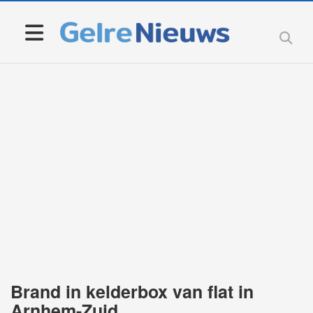
Brand in kelderbox van flat in
Arnhem-Zuid