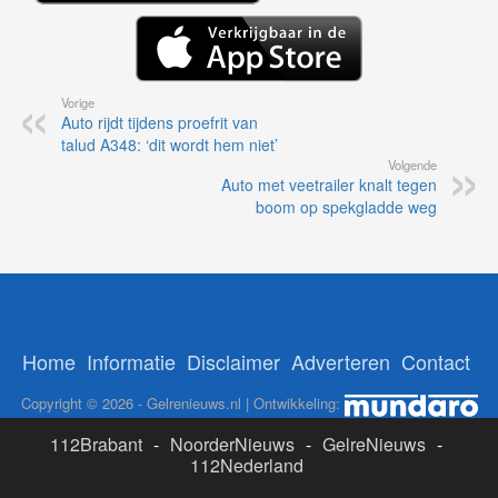
Vorige
Auto rijdt tijdens proefrit van
talud A348: ‘dit wordt hem niet’
Volgende
Auto met veetrailer knalt tegen
boom op spekgladde weg
Home
Informatie
Disclaimer
Adverteren
Contact
Copyright © 2026 - Gelrenieuws.nl | Ontwikkeling:
112Brabant
-
NoorderNieuws
-
GelreNieuws
-
112Nederland