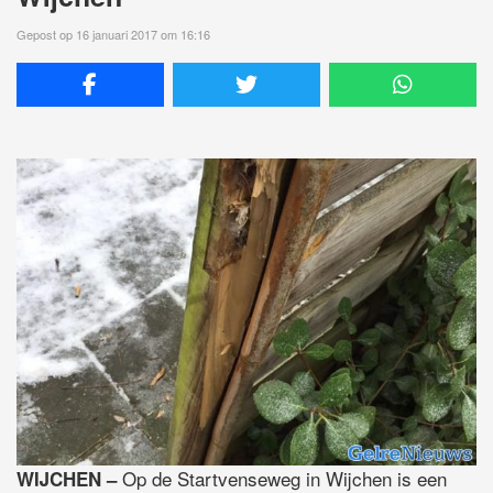
Gepost op 16 januari 2017 om 16:16
Op de Startvenseweg in Wijchen is een
WIJCHEN –