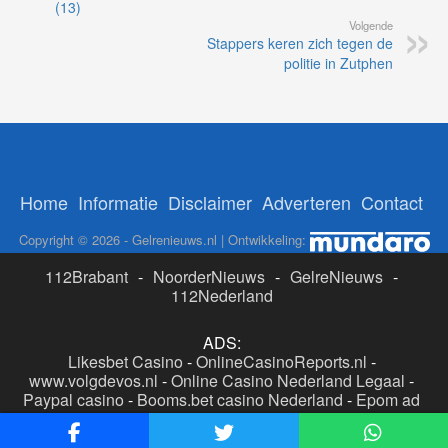
(13)
Volgende
Stappers keren zich tegen de
politie in Zutphen
Home
Informatie
Disclaimer
Adverteren
Contact
Copyright © 2026 - Gelrenieuws.nl | Ontwikkeling:
112Brabant
-
NoorderNieuws
-
GelreNieuws
-
112Nederland
ADS:
Likesbet Casino
-
OnlineCasinoReports.nl
-
www.volgdevos.nl
-
Online Casino Nederland Legaal
-
Paypal casino
-
Booms.bet casino Nederland
-
Epom ad
server
-
Casino boer
-
Online casino's Nederland