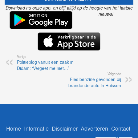
Download nu onze app, en blijf altijd op de hoogte van het laatste
nieuws!
Vorige
Politieblog vanuit een zaak in
Didam: ‘Vergeet me niet…’
Volgende
Fles benzine gevonden bij
brandende auto in Huissen
Home
Informatie
Disclaimer
Adverteren
Contact