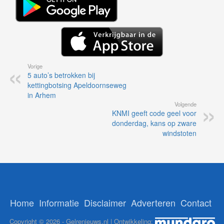
Vorige
5 auto’s betrokken bij
kettingbotsing Apeldoornseweg
in Arhem
Volgende
KNMI geeft code geel voor
donderdag, kans op zware
windstoten
Home
Informatie
Disclaimer
Adverteren
Contact
Copyright © 2026 - Gelrenieuws.nl | Ontwikkeling: