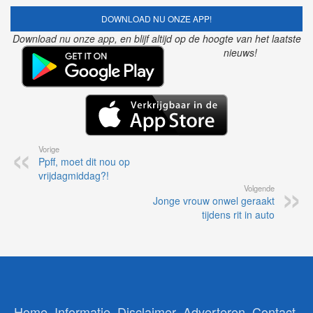
DOWNLOAD NU ONZE APP!
Download nu onze app, en blijf altijd op de hoogte van het laatste
nieuws!
Vorige
Ppff, moet dit nou op
vrijdagmiddag?!
Volgende
Jonge vrouw onwel geraakt
tijdens rit in auto
Home
Informatie
Disclaimer
Adverteren
Contact