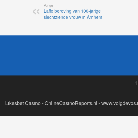
Vorige
Laffe beroving van 100-jarige
slechtziende vrouw in Arnhem
1
Likesbet Casino
-
OnlineCasinoReports.nl
-
www.volgdevos.