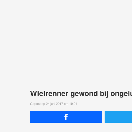
Wielrenner gewond bij ongelu
Gepost op 24 juni 2017 om 19:04