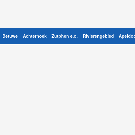
Betuwe
Achterhoek
Zutphen e.o.
Rivierengebied
Apeldoo