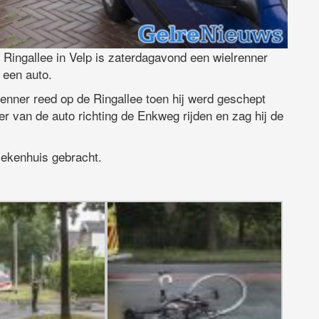
Ringallee in Velp is zaterdagavond een wielrenner
 een auto.
enner reed op de Ringallee toen hij werd geschept
r van de auto richting de Enkweg rijden en zag hij de
iekenhuis gebracht.