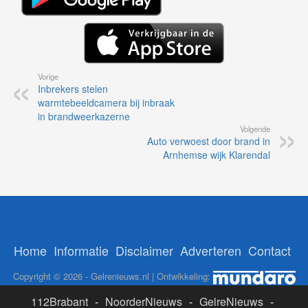
Vorige
Inbrekers stelen
warmtebeeldcamera bij inbraak
in brandweerkazerne
Volgende
Auto verwoest door brand in
Arnhemse wijk Klarendal
Home
Informatie
Disclaimer
Adverteren
Contact
Copyright © 2026 - Gelrenieuws.nl | Ontwikkeling:
112Brabant
-
NoorderNieuws
-
GelreNieuws
-