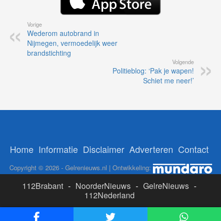
Vorige
Wederom autobrand in
Nijmegen, vermoedelijk weer
brandstichting
Volgende
Politieblog: ‘Pak je wapen!
Schiet me neer!’
Home
Informatie
Disclaimer
Adverteren
Contact
Copyright © 2026 - Gelrenieuws.nl | Ontwikkeling:
112Brabant
-
NoorderNieuws
-
GelreNieuws
-
112Nederland
ADS: