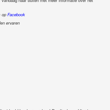
r vandaag naar buiten met meer informatie over het
ns op
Facebook
en ervaren