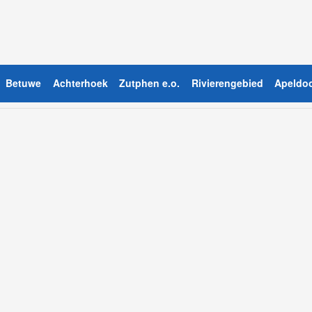
Betuwe
Achterhoek
Zutphen e.o.
Rivierengebied
Apeldoo