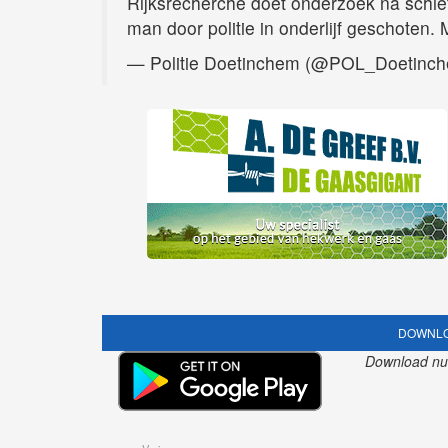
Rijksrecherche doet onderzoek na schie
man door politie in onderlijf geschoten.
— Politie Doetinchem (@POL_Doetinc
DOWNLO
Download nu o