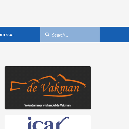
rn e.o.