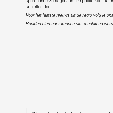
sporenonderzoek gedaan. De politie komt late
schietincident.
Voor het laatste nieuws uit de regio volg je o
Beelden hieronder kunnen als schokkend word