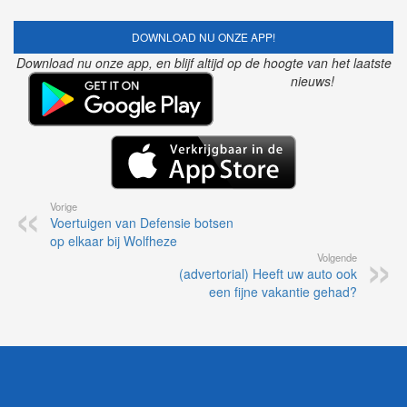
DOWNLOAD NU ONZE APP!
Download nu onze app, en blijf altijd op de hoogte van het laatste
nieuws!
Vorige
Voertuigen van Defensie botsen
op elkaar bij Wolfheze
Volgende
(advertorial) Heeft uw auto ook
een fijne vakantie gehad?