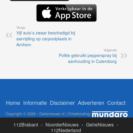
Vorige
Vijf auto’s zwaar beschadigd bij
aanrijding op carpoolplaats in
Arnhem
Volgende
Politie gebruikt pepperspray bij
aanhouding in Culemborg
Home
Informatie
Disclaimer
Adverteren
Contact
Copyright © 2026 - Gelrenieuws.nl | Ontwikkeling:
112Brabant
-
NoorderNieuws
-
GelreNieuws
-
112Nederland