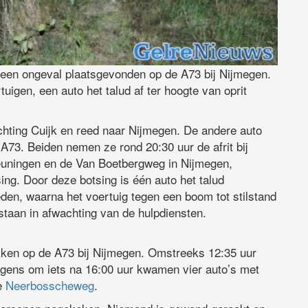
een ongeval plaatsgevonden op de A73 bij Nijmegen.
uigen, een auto het talud af ter hoogte van oprit
chting Cuijk en reed naar Nijmegen. De andere auto
A73. Beiden nemen ze rond 20:30 uur de afrit bij
Beuningen en de Van Boetbergweg in Nijmegen,
ng. Door deze botsing is één auto het talud
en, waarna het voertuig tegen een boom tot stilstand
staan in afwachting van de hulpdiensten.
ken op de A73 bij Nijmegen. Omstreeks 12:35 uur
lgens om iets na 16:00 uur kwamen vier auto’s met
de
Neerbosscheweg
.