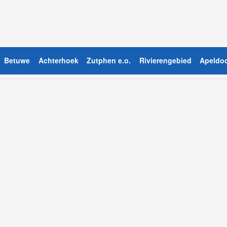
Betuwe
Achterhoek
Zutphen e.o.
Rivierengebied
Apeldoo