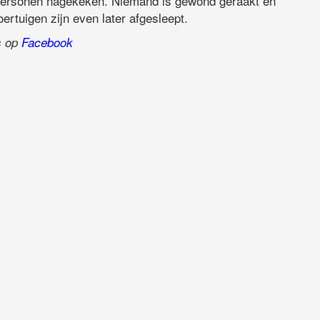
ersonen nagekeken. Niemand is gewond geraakt en
rtuigen zijn even later afgesleept.
ns op
Facebook