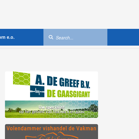
rn e.o.