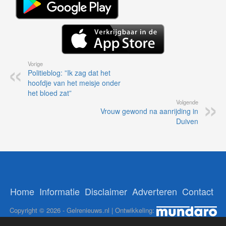
Vorige
Politieblog: ”Ik zag dat het
hoofdje van het meisje onder
het bloed zat”
Volgende
Vrouw gewond na aanrijding in
Duiven
Home
Informatie
Disclaimer
Adverteren
Contact
Copyright © 2026 - Gelrenieuws.nl | Ontwikkeling: