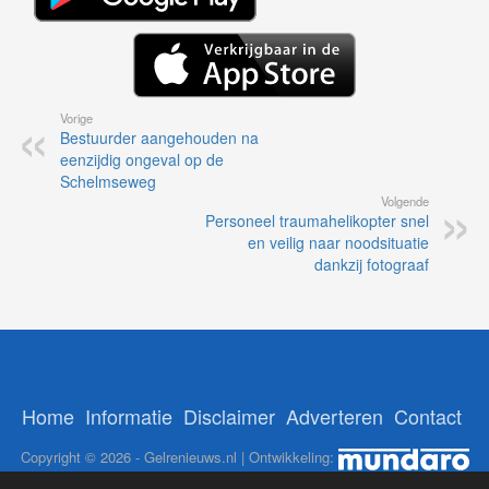
Vorige
Bestuurder aangehouden na
eenzijdig ongeval op de
Schelmseweg
Volgende
Personeel traumahelikopter snel
en veilig naar noodsituatie
dankzij fotograaf
Home
Informatie
Disclaimer
Adverteren
Contact
Copyright © 2026 - Gelrenieuws.nl | Ontwikkeling: