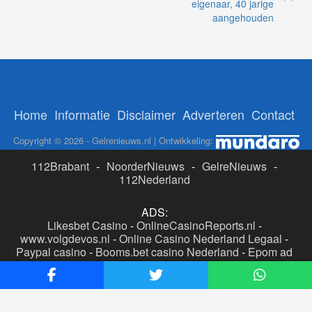
eigenaar, 40 jarige
aangehouden
Home
Informatie
Disclaimer
Adverteren
Contact
Copyright © 2026 - Gelrenieuws.nl | Ontwikkeling:
112Brabant
-
NoorderNieuws
-
GelreNieuws
-
112Nederland
ADS:
Likesbet Casino
-
OnlineCasinoReports.nl
-
www.volgdevos.nl
-
Online Casino Nederland Legaal
-
Paypal casino
-
Booms.bet casino Nederland
-
Epom ad
server
-
Casino boer
-
Online casino's Nederland