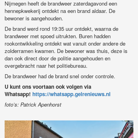
Nijmegen heeft de brandweer zaterdagavond een
hennepkwekerij ontdekt na een brand aldaar. De
bewoner is aangehouden.
De brand werd rond 19:35 uur ontdekt, waarna de
brandweer met spoed uitrukten. Buren hadden
rookontwikkeling ontdekt wat vanuit onder andere de
zolderramen kwamen. De bewoner was thuis, deze is
dan ook direct door de politie aangehouden en
overgebracht naar het politiebureau.
De brandweer had de brand snel onder controle.
U kunt ons voortaan ook volgen via
Whatsapp!
https://whatsapp.gelrenieuws.nl
foto’s: Patrick Apenhorst