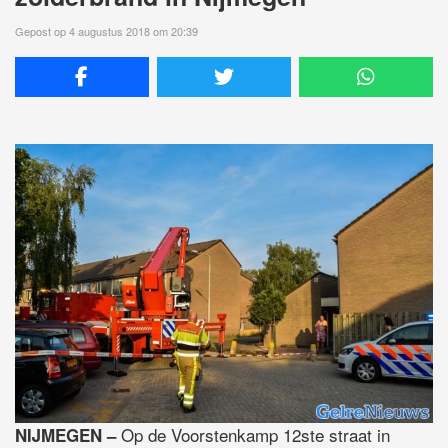
Gepost op 4 augustus 2018 om 20:39
Op de Voorstenkamp 12ste straat in
NIJMEGEN –