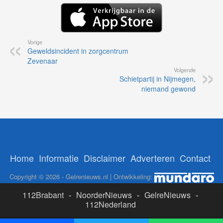
Vorige
Geweldsincident in zorgcentrum
Zevenaar
Volgende
Schietpartij in Nijmegen,
niemand gewond
Home
Informatie
Disclaimer
Adverteren
Contact
Copyright © 2026 - Gelrenieuws.nl | Ontwikkeling:
112Brabant
-
NoorderNieuws
-
GelreNieuws
-
112Nederland