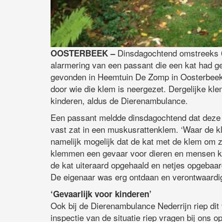
Dinsdagochtend omstreeks 0
OOSTERBEEK –
alarmering van een passant die een kat had 
gevonden in Heemtuin De Zomp in Oosterbeek 
door wie die klem is neergezet. Dergelijke kl
kinderen, aldus de Dierenambulance.
Een passant meldde dinsdagochtend dat deze e
vast zat in een muskusrattenklem. ‘Waar de kl
namelijk mogelijk dat de kat met de klem om zi
klemmen een gevaar voor dieren en mensen ku
de kat uiteraard opgehaald en netjes opgebaa
De eigenaar was erg ontdaan en verontwaardi
‘Gevaarlijk voor kinderen’
Ook bij de Dierenambulance Nederrijn riep di
inspectie van de situatie riep vragen bij ons o