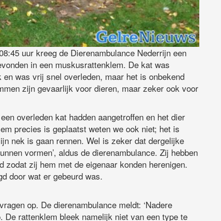
8:45 uur kreeg de Dierenambulance Nederrijn een
gevonden in een muskusrattenklem. De kat was
en was vrij snel overleden, maar het is onbekend
emmen zijn gevaarlijk voor dieren, maar zeker ook voor
en overleden kat hadden aangetroffen en het dier
em precies is geplaatst weten we ook niet; het is
jn nek is gaan rennen. Wel is zeker dat dergelijke
nnen vormen’, aldus de dierenambulance. Zij hebben
rd zodat zij hem met de eigenaar konden herenigen.
gd door wat er gebeurd was.
t vragen op. De dierenambulance meldt: ‘Nadere
p. De rattenklem bleek namelijk niet van een type te