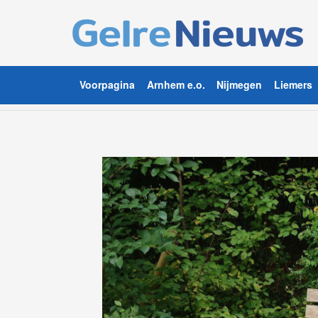
Voorpagina
Arnhem e.o.
Nijmegen
Liemers