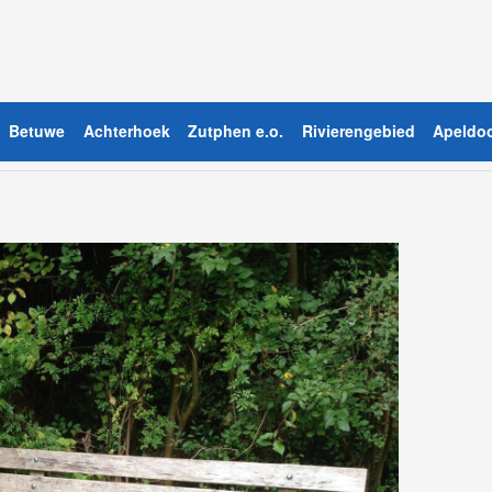
Betuwe
Achterhoek
Zutphen e.o.
Rivierengebied
Apeldoo