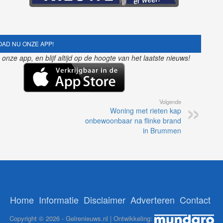
AD NU ONZE APP!
nze app, en blijf altijd op de hoogte van het laatste nieuws!
Volgende
Woning met rieten kap
onbewoonbaar na flinke brand
in Brummen
Home
Informatie
Disclaimer
Adverteren
Contact
Copyright © 2026 - Gelrenieuws.nl | Ontwikkeling: