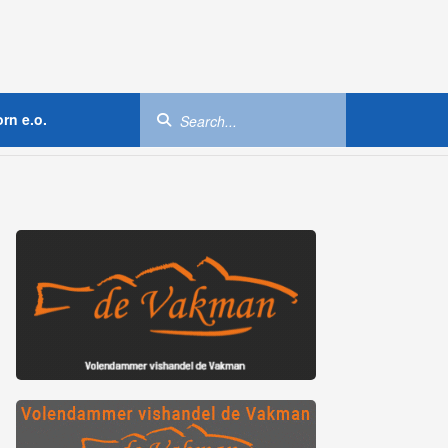
rn e.o.