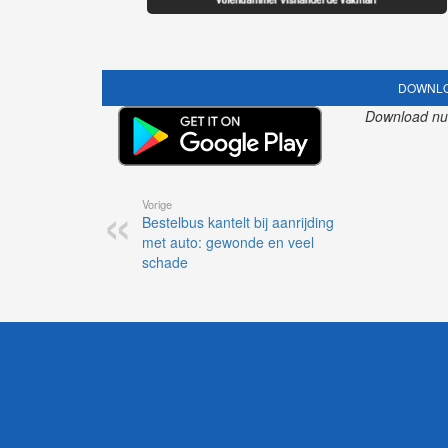
DOWNLO
Download nu o
Vorige
Bestelbus kantelt bij aanrijding
met auto: gewonde en veel
schade