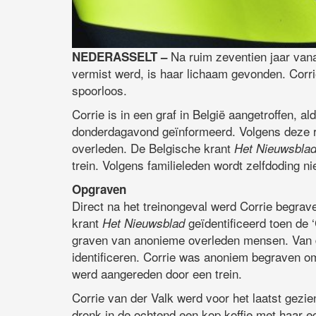
Na ruim zeventien jaar vana
NEDERASSELT –
vermist werd, is haar lichaam gevonden. Corri
spoorloos.
Corrie is in een graf in België aangetroffen, a
donderdagavond geïnformeerd. Volgens deze r
overleden. De Belgische krant
Het Nieuwsbla
trein. Volgens familieleden wordt zelfdoding nie
Opgraven
Direct na het treinongeval werd Corrie begra
krant
geïdentificeerd toen de 
Het Nieuwsblad
graven van anonieme overleden mensen. Van 
identificeren. Corrie was anoniem begraven o
werd aangereden door een trein.
Corrie van der Valk werd voor het laatst gezien
dronk in de ochtend een kop koffie met haar e