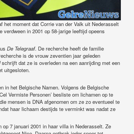
f het moment dat Corrie van der Valk uit Nederasselt
e verdween in 2001 op 58-jarige leeftijd opeens
ldus
. De recherche heeft de familie
De Telegraaf
echerche is de vrouw zeventien jaar geleden
schrijft dat ze is overleden na een aanrijding met een
d
t uitgesloten.
ven in het Belgische Namen. Volgens de Belgische
‘Cel Vermiste Personen’ besliste om lichamen op te
die mensen is DNA afgenomen om ze zo eventueel te
mdat haar lichaam destijds te verminkt was nadat ze
 op 7 januari 2001 in haar villa in Nederasselt. Ze
chtgenoot Nico. Daarna ontbrak ieder spoor tot