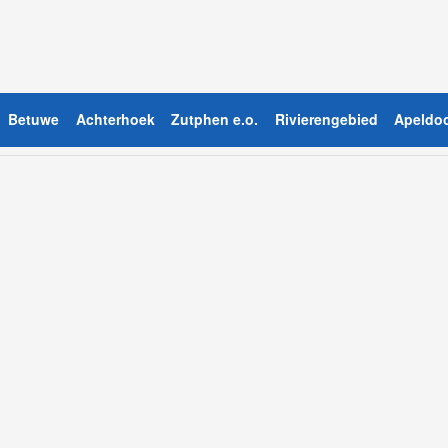
Betuwe
Achterhoek
Zutphen e.o.
Rivierengebied
Apeldoo