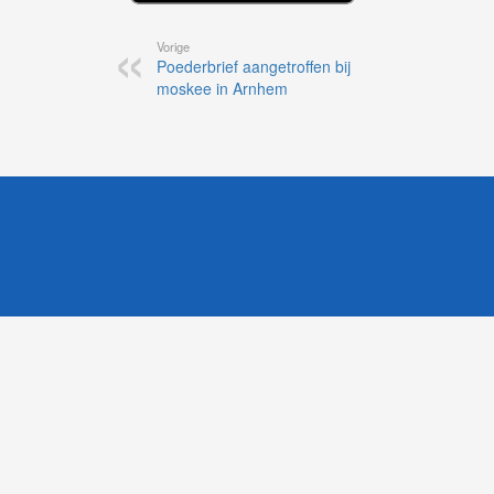
Vorige
Poederbrief aangetroffen bij
moskee in Arnhem
1
Likesbet Casino
-
OnlineCasinoReports.nl
-
www.volgdevos.