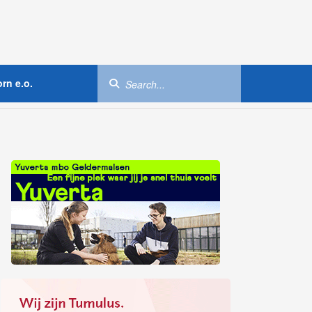
rn e.o.