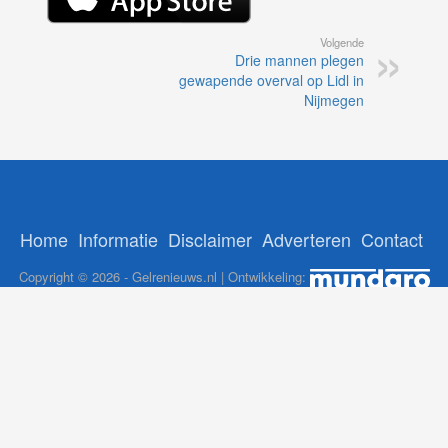
Volgende
Drie mannen plegen
gewapende overval op Lidl in
Nijmegen
Home
Informatie
Disclaimer
Adverteren
Contact
Copyright © 2026 - Gelrenieuws.nl | Ontwikkeling:
12Brabant
-
NoorderNieuws
-
GelreNieuws
-
112Nederlan
ADS:
nl
-
Online Casino Nederland Legaal
-
Paypal casino
-
Booms.be
casino's Nederland