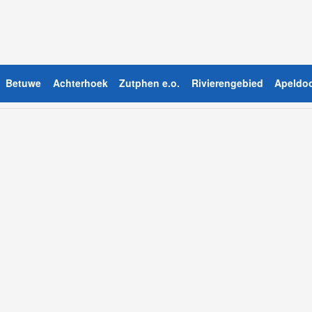
Betuwe
Achterhoek
Zutphen e.o.
Rivierengebied
Apeldoo