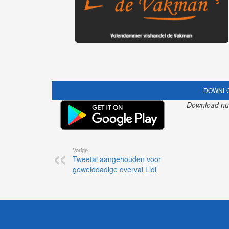
DOWNLO
Download nu o
Vorige
Tweetal aangehouden voor
gewelddadige overval Lidl