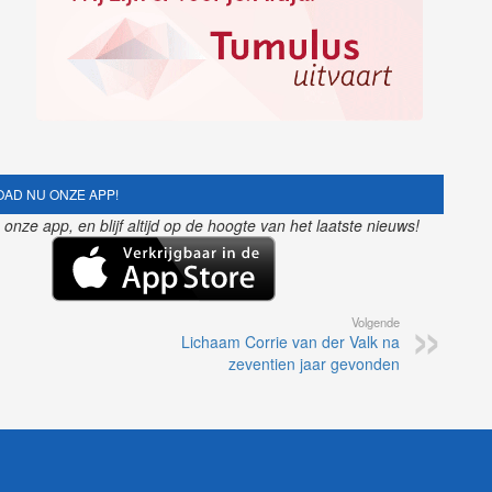
AD NU ONZE APP!
nze app, en blijf altijd op de hoogte van het laatste nieuws!
Volgende
Lichaam Corrie van der Valk na
zeventien jaar gevonden