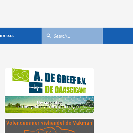
rn e.o.