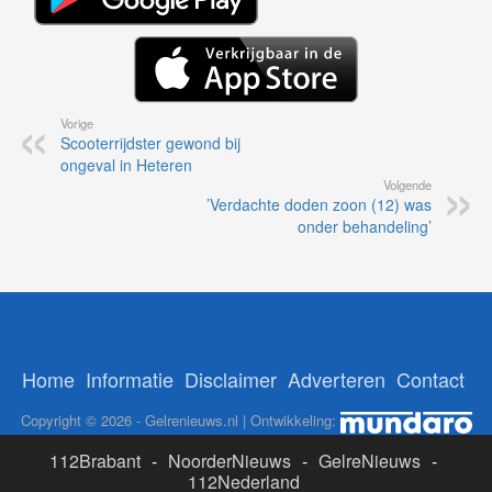
Vorige
Scooterrijdster gewond bij
ongeval in Heteren
Volgende
’Verdachte doden zoon (12) was
onder behandeling’
Home
Informatie
Disclaimer
Adverteren
Contact
Copyright © 2026 - Gelrenieuws.nl | Ontwikkeling:
112Brabant
-
NoorderNieuws
-
GelreNieuws
-
112Nederland