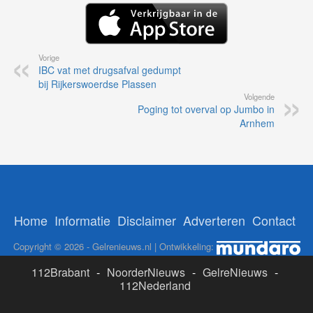
Vorige
IBC vat met drugsafval gedumpt
bij Rijkerswoerdse Plassen
Volgende
Poging tot overval op Jumbo in
Arnhem
Home
Informatie
Disclaimer
Adverteren
Contact
Copyright © 2026 - Gelrenieuws.nl | Ontwikkeling:
112Brabant
-
NoorderNieuws
-
GelreNieuws
-
112Nederland