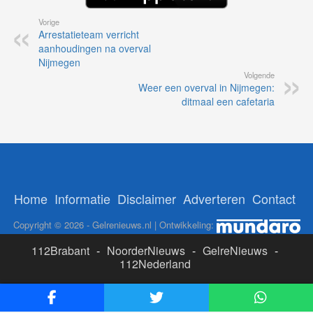
Vorige
Arrestatieteam verricht
aanhoudingen na overval
Nijmegen
Volgende
Weer een overval in Nijmegen:
ditmaal een cafetaria
Home
Informatie
Disclaimer
Adverteren
Contact
Copyright © 2026 - Gelrenieuws.nl | Ontwikkeling:
112Brabant
-
NoorderNieuws
-
GelreNieuws
-
112Nederland
ADS:
Likesbet Casino
-
OnlineCasinoReports.nl
-