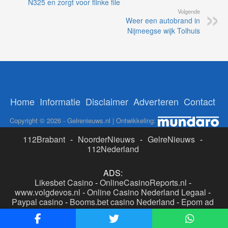
N325 en zorgt voor flinke file
Volgende
Weer een autobrand in
Nijmeegse wijk Tolhuis
Home
Informatie
Disclaimer
Adverteren
Contact
Copyright © 2026 - Gelrenieuws.nl | Ontwikkeling:
112Brabant
-
NoorderNieuws
-
GelreNieuws
-
112Nederland
ADS:
Likesbet Casino
-
OnlineCasinoReports.nl
-
www.volgdevos.nl
-
Online Casino Nederland Legaal
-
Paypal casino
-
Booms.bet casino Nederland
-
Epom ad
server
-
Casino boer
-
Online casino's Nederland