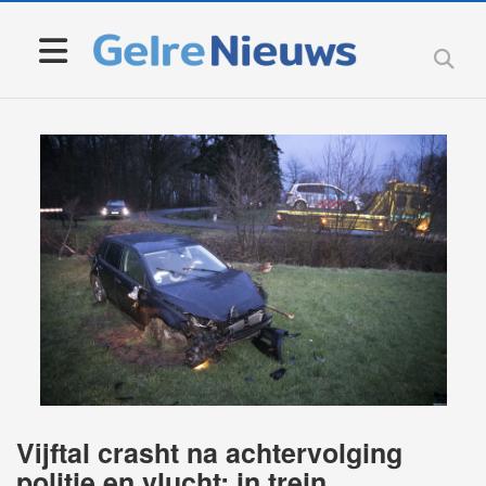
Vijftal crasht na achtervolging
politie en vlucht: in trein