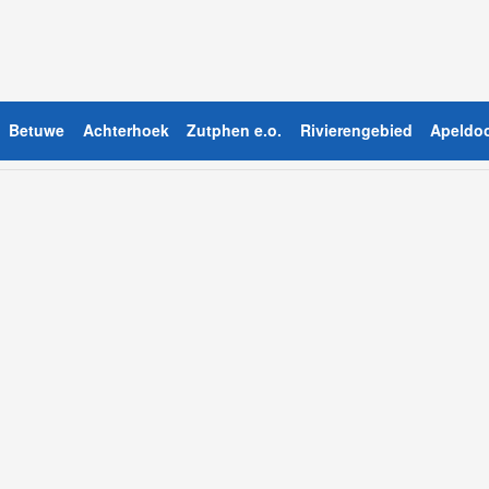
Betuwe
Achterhoek
Zutphen e.o.
Rivierengebied
Apeldoo