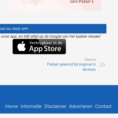
AD NU ONZE APP!
nze app, en blijf altijd op de hoogte van het laatste nieuws!
Volgende
Fietser gewond bij ongeval in
Arnhem
Home
Informatie
Disclaimer
Adverteren
Contact
Copyright © 2026 - Gelrenieuws.nl | Ontwikkeling: