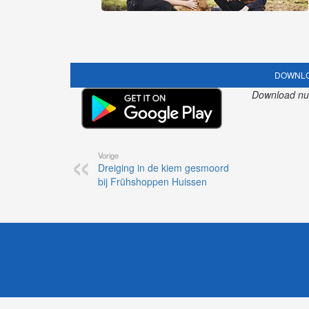
DOWNLO
Download nu o
Vorige
Dreiging in de kiem gesmoord
bij Frühshoppen Huissen