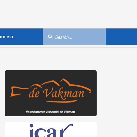
rn e.o.