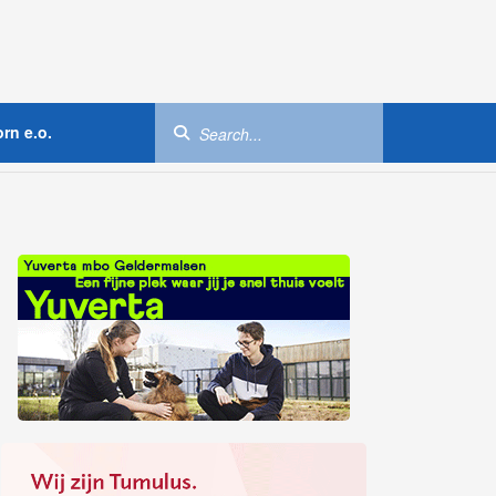
rn e.o.