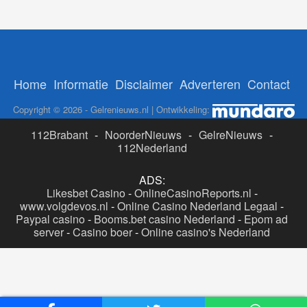
verkeerscontroles, ook
vuurwapen aangetroffen
Volgende
Woning beschoten in Nijmegen
Home
Informatie
Disclaimer
Adverteren
Contact
Copyright © 2026 - Gelrenieuws.nl | Ontwikkeling:
112Brabant
-
NoorderNieuws
-
GelreNieuws
-
112Nederland
ADS:
Likesbet Casino
-
OnlineCasinoReports.nl
-
www.volgdevos.nl
-
Online Casino Nederland Legaal
-
Paypal casino
-
Booms.bet casino Nederland
-
Epom ad
server
-
Casino boer
-
Online casino's Nederland