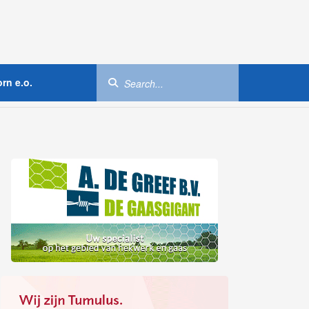
rn e.o.