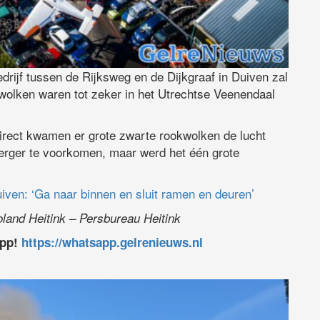
edrijf tussen de Rijksweg en de Dijkgraaf in Duiven zal
wolken waren tot zeker in het Utrechtse Veenendaal
direct kwamen er grote zwarte rookwolken de lucht
 erger te voorkomen, maar werd het één grote
uiven: ‘Ga naar binnen en sluit ramen en deuren’
oland Heitink – Persbureau Heitink
app!
https://whatsapp.gelrenieuws.nl