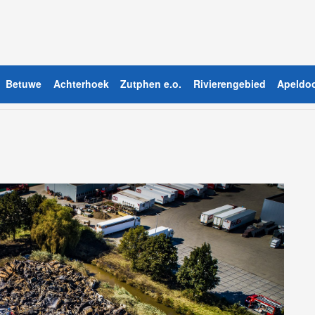
Betuwe
Achterhoek
Zutphen e.o.
Rivierengebied
Apeldoo