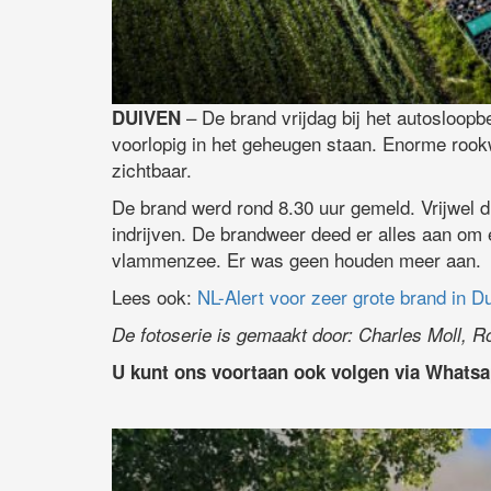
– De brand vrijdag bij het autosloopb
DUIVEN
voorlopig in het geheugen staan. Enorme rook
zichtbaar.
De brand werd rond 8.30 uur gemeld. Vrijwel 
indrijven. De brandweer deed er alles aan om
vlammenzee. Er was geen houden meer aan.
Lees ook:
NL-Alert voor zeer grote brand in D
De fotoserie is gemaakt door: Charles Moll, R
U kunt ons voortaan ook volgen via Whats