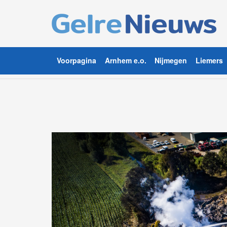
Voorpagina
Arnhem e.o.
Nijmegen
Liemers